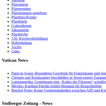
Startseite
Pfarrpatron
Pfarrgremien
Pfarrgruppen/-angebote
Pfarrbüro/Küster
Pfarrbriefe
Gottesdienste
Sakramente
Pfarrkirche
150. Kirchweihjubiläum
Hubertushaus
Archiv
Links
Vatican News
Papst in Assisi: Besonderes Geschenk für Franziskaner und Ju
Christen und Konfuzianer beschließen in Seoul engere Zusamm
Lateinamerika: Gemeinsam eine „Kultur der Fürsorge“ schaffe
Mexiko: Kardinal Parolin fordert Beistand für Benachteiligte
Bischof Feige: Keine Gemeinsamkeiten zwischen AfD und Kir
Stolberger Zeitung - News