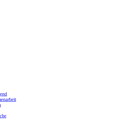
gend
enarbeit
n
che