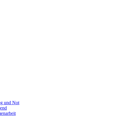
eg und Not
gend
enarbeit