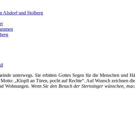
n Alsdorf und Stolberg
rt
usammen
berg
meinde unterwegs. Sie erbitten Gottes Segen für die Menschen und H
m Motto: „Klopft an Türen, pocht auf Rechte“. Auf Wunsch zeichnen di
 und Wohnungen.
Wenn Sie den Besuch der Sternsinger wünschen, machen