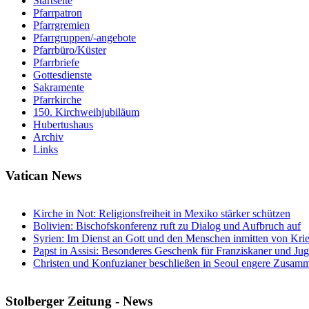
Startseite
Pfarrpatron
Pfarrgremien
Pfarrgruppen/-angebote
Pfarrbüro/Küster
Pfarrbriefe
Gottesdienste
Sakramente
Pfarrkirche
150. Kirchweihjubiläum
Hubertushaus
Archiv
Links
Vatican News
Kirche in Not: Religionsfreiheit in Mexiko stärker schützen
Bolivien: Bischofskonferenz ruft zu Dialog und Aufbruch auf
Syrien: Im Dienst an Gott und den Menschen inmitten von Kri
Papst in Assisi: Besonderes Geschenk für Franziskaner und Ju
Christen und Konfuzianer beschließen in Seoul engere Zusamm
Stolberger Zeitung - News